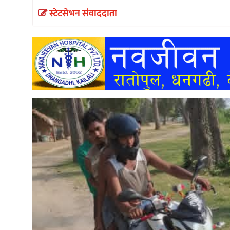
स्टेटसेभन संवाददाता
अन्तर्वार्ता
अर्थ
खेलकुद
मनोरञ्जन
अन्य