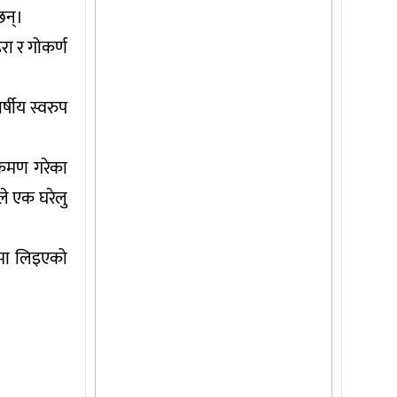
छन्।
रा र गोकर्ण
्षीय स्वरुप
क्रमण गरेका
ले एक घरेलु
णमा लिइएको