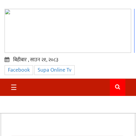
बिहीबार , साउन २१, २०८३
Facebook
Supa Online Tv
प्रमुख
समाचार
☰
सुदुर
राजनीति
समाचार
अन्तराष्ट्रिय