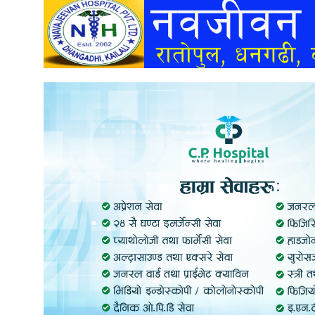
अन्तर्वार्ता
अर्थ
खेलकुद
मनोरञ्जन
अन्य