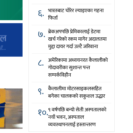
६.
भारतबाट चोरेर ल्याइएका गहना
फिर्ता
७.
ब्रेकअपपछि प्रेमिकालाई डेटमा
खर्च गरेको रकम मागेर अदालतमा
मुद्दा दायर गर्दा उल्टै जरिवाना
८.
अमेरिकामा अध्ययनरत कैलालीको
गोदावरीका सुशान्त पन्त
सम्पर्कविहीन
९.
कैलालीमा मोटरसाइकलसहित
बगेका चालकको सकुशल उद्धार
१०.
९ वर्षपछि बन्यो सेती अस्पतालको
नयाँ भवन, अस्पताल
व्यवस्थापनलाई हस्तान्तरण