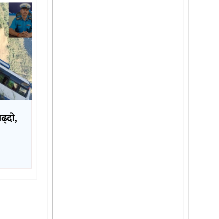
बढ्दो,