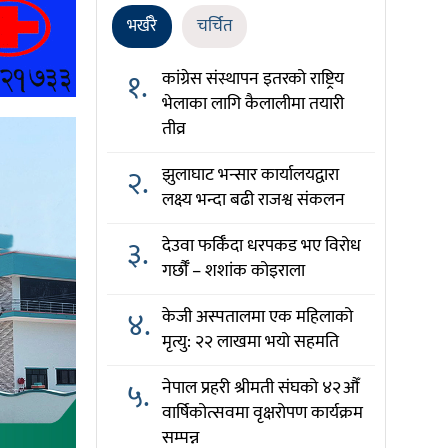
भर्खरै
चर्चित
१.
कांग्रेस संस्थापन इतरको राष्ट्रिय
भेलाका लागि कैलालीमा तयारी
तीव्र
२.
झुलाघाट भन्सार कार्यालयद्वारा
लक्ष्य भन्दा बढी राजश्व संकलन
३.
देउवा फर्किँदा धरपकड भए विरोध
गर्छौँं – शशांक कोइराला
४.
केजी अस्पतालमा एक महिलाको
मृत्यु: २२ लाखमा भयो सहमति
५.
नेपाल प्रहरी श्रीमती संघको ४२औँ
वार्षिकोत्सवमा वृक्षरोपण कार्यक्रम
सम्पन्न