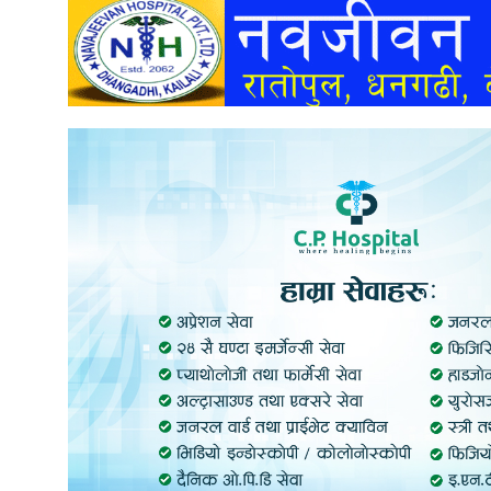
अन्तर्वार्ता
अर्थ
खेलकुद
मनोरञ्जन
अन्य