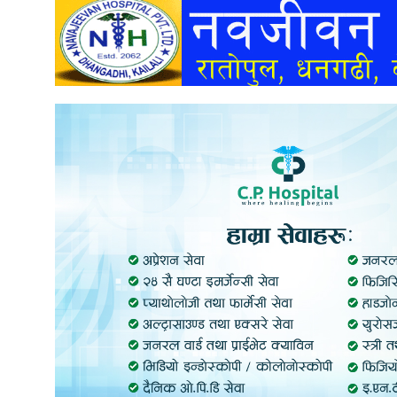
अन्तर्वार्ता
अर्थ
खेलकुद
मनोरञ्जन
अन्य