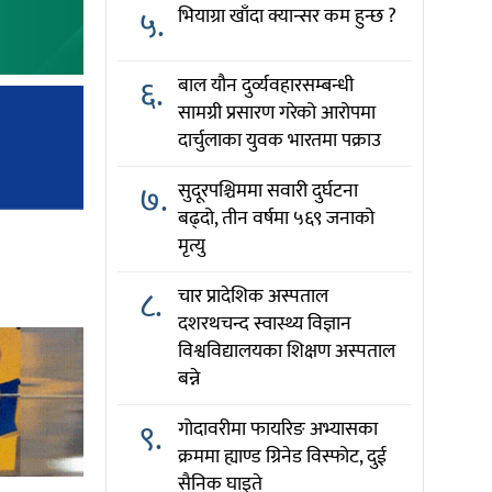
५.
भियाग्रा खाँदा क्यान्सर कम हुन्छ ?
६.
बाल यौन दुर्व्यवहारसम्बन्धी
सामग्री प्रसारण गरेको आरोपमा
दार्चुलाका युवक भारतमा पक्राउ
७.
सुदूरपश्चिममा सवारी दुर्घटना
बढ्दो, तीन वर्षमा ५६९ जनाको
मृत्यु
८.
चार प्रादेशिक अस्पताल
दशरथचन्द स्वास्थ्य विज्ञान
विश्वविद्यालयका शिक्षण अस्पताल
बन्ने
९.
गोदावरीमा फायरिङ अभ्यासका
क्रममा ह्याण्ड ग्रिनेड विस्फोट, दुई
सैनिक घाइते