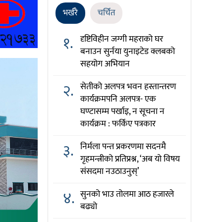
भर्खरै
चर्चित
१.
दृष्टिविहीन जग्गी महराको घर
बनाउन सुर्नया युनाइटेड क्लबको
सहयोग अभियान
२.
सेतीको अलपत्र भवन हस्तान्तरण
कार्यक्रमपनि अलपत्र- एक
घण्टासम्म पर्खाइ, न सूचना न
कार्यक्रम : फर्किए पत्रकार
३.
निर्मला पन्त प्रकरणमा सदनमै
गृहमन्त्रीको प्रतिप्रश्न, ‘अब यो विषय
संसदमा नउठाउनुस्’
४.
सुनको भाउ तोलमा आठ हजारले
बढ्यो