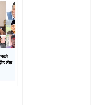
गठनको
दौड तीव्र