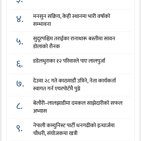
४.
मनसुन सक्रिय, केही स्थानमा भारी वर्षाको
सम्भावना
५.
सुदूरपश्चिम तराईका रानाथारू बस्तीमा सावन
डोलाको रौनक
६.
डडेलधुराका १२ परिवारले पाए लालपुर्जा
७.
देउवा २८ गते काठमाडौं उत्रिने, नेता कार्यकर्ता
स्वागत गर्न एयरपोर्टमै पुग्ने
८.
बेलौरी–लालझाडीमा दमकल साझेदारीको सफल
अभ्यास
९.
नेपाली कम्युनिस्ट पार्टी धनगढीको इन्चार्जमा
चौधरी, संयोजकमा खत्री