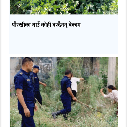
पौरखीका गाउँ कोही बस्दैनन् बेकाम