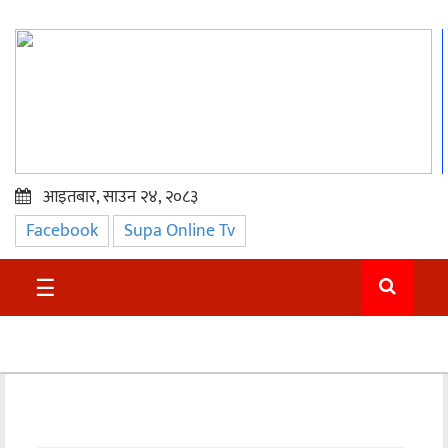
आइतबार, साउन २४, २०८३
Facebook
Supa Online Tv
प्रमुख
समाचार
☰
सुदुर
राजनीति
समाचार
अन्तराष्ट्रिय