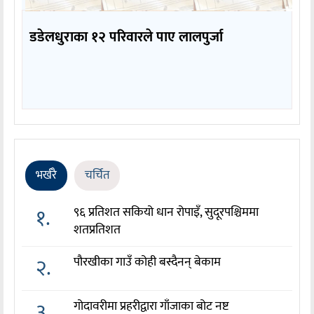
डडेलधुराका १२ परिवारले पाए लालपुर्जा
भर्खरै
चर्चित
१.
९६ प्रतिशत सकियो धान रोपाइँ, सुदूरपश्चिममा
शतप्रतिशत
२.
पौरखीका गाउँ कोही बस्दैनन् बेकाम
३.
गोदावरीमा प्रहरीद्वारा गाँजाका बोट नष्ट