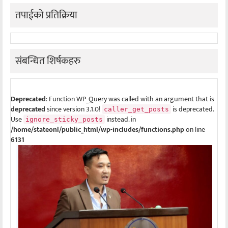
तपाईको प्रतिक्रिया
संबन्धित शिर्षकहरु
Deprecated
: Function WP_Query was called with an argument that is
deprecated
since version 3.1.0!
is deprecated.
caller_get_posts
Use
instead. in
ignore_sticky_posts
/home/stateonl/public_html/wp-includes/functions.php
on line
6131