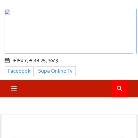
सोमबार, साउन २५, २०८३
Facebook
Supa Online Tv
प्रमुख
समाचार
☰
सुदुर
राजनीति
समाचार
अन्तराष्ट्रिय