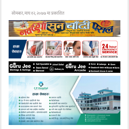
सोमबार, माघ १२, २०७७ मा प्रकाशित