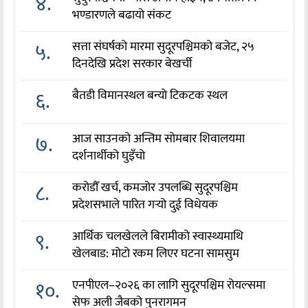
४.
भण्डारणले बढायो संकट
५.
सत्ता संघर्षको मारमा सुदूरपश्चिमको बजेट, २५
दिनदेखि प्रदेश सरकार बेखर्ची
६.
बैतडी विमानस्थल बन्यो टिकटक स्थल
७.
आज साउनको अन्तिम सोमबार शिवालयमा
दर्शनार्थीको घुइँचो
८.
करोडौँ खर्च, कमजोर उपलब्धि सुदूरपश्चिम
प्रदेशसभाले पारित गर्‍यो दुई विधेयक
९.
आर्थिक चलखेलले बिरामीको स्वास्थ्यमाथि
खेलबाड: मोटो रकम लिएर घटना सामसुम
१०.
एनपीएल–२०२६ का लागि सुदूरपश्चिम रोयल्समा
सेफ अली जैबको पुनरागमन