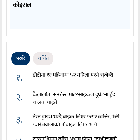
कोइराला
भर्खरै
चर्चित
१.
डोटीमा ११ महिनामा ५२ महिला घरमै सुत्केरी
२.
कैलालीमा अनटेस्ट मोटरसाइकल दुर्घटना हुँदा
चालक घाइते
३.
टेस्ट ड्राइभ भन्दै बाइक लिएर फरार व्यक्ति, फेरी
ग्यारेजवालाको मोबाइल लिएर भागे
सुदुरपश्चिममा ग्याँस अभाव होइन, उपभोक्ताको