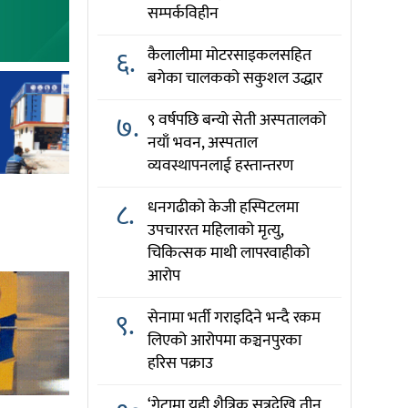
सम्पर्कविहीन
६.
कैलालीमा मोटरसाइकलसहित
बगेका चालकको सकुशल उद्धार
७.
९ वर्षपछि बन्यो सेती अस्पतालको
नयाँ भवन, अस्पताल
व्यवस्थापनलाई हस्तान्तरण
८.
धनगढीको केजी हस्पिटलमा
उपचाररत महिलाको मृत्यु,
चिकित्सक माथी लापरवाहीको
आरोप
९.
सेनामा भर्ती गराइदिने भन्दै रकम
लिएको आरोपमा कञ्चनपुरका
हरिस पक्राउ
‘गेटामा यही शैत्रिक सत्रदेखि तीन