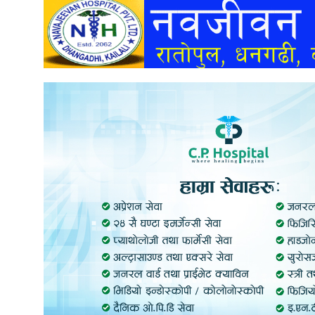
अन्तर्वार्ता
अर्थ
खेलकुद
मनोरञ्जन
अन्य