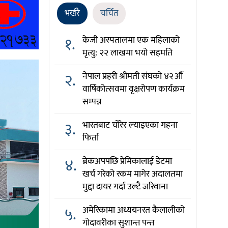
भर्खरै
चर्चित
१.
केजी अस्पतालमा एक महिलाको
मृत्यु: २२ लाखमा भयो सहमति
२.
नेपाल प्रहरी श्रीमती संघको ४२औँ
वार्षिकोत्सवमा वृक्षरोपण कार्यक्रम
सम्पन्न
३.
भारतबाट चोरेर ल्याइएका गहना
फिर्ता
४.
ब्रेकअपपछि प्रेमिकालाई डेटमा
खर्च गरेको रकम मागेर अदालतमा
मुद्दा दायर गर्दा उल्टै जरिवाना
५.
अमेरिकामा अध्ययनरत कैलालीको
गोदावरीका सुशान्त पन्त