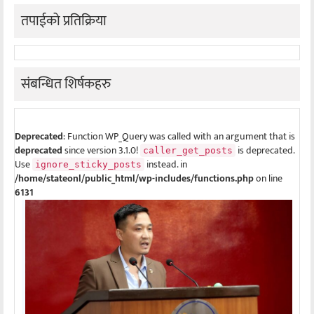
तपाईको प्रतिक्रिया
संबन्धित शिर्षकहरु
Deprecated
: Function WP_Query was called with an argument that is
deprecated
since version 3.1.0!
is deprecated.
caller_get_posts
Use
instead. in
ignore_sticky_posts
/home/stateonl/public_html/wp-includes/functions.php
on line
6131