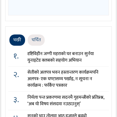
भर्खरै
चर्चित
१.
दृष्टिविहीन जग्गी महराको घर बनाउन सुर्नया
युनाइटेड क्लबको सहयोग अभियान
२.
सेतीको अलपत्र भवन हस्तान्तरण कार्यक्रमपनि
अलपत्र- एक घण्टासम्म पर्खाइ, न सूचना न
कार्यक्रम : फर्किए पत्रकार
३.
निर्मला पन्त प्रकरणमा सदनमै गृहमन्त्रीको प्रतिप्रश्न,
‘अब यो विषय संसदमा नउठाउनुस्’
सुनको भाउ तोलमा आठ हजारले बढ्यो