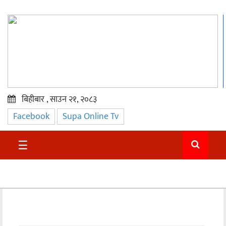
बिहीबार , साउन २१, २०८३
Facebook
Supa Online Tv
प्रमुख
समाचार
☰
सुदुर
राजनीति
समाचार
अन्तराष्ट्रिय