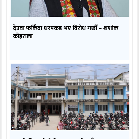
देउवा फर्किँदा धरपकड भए विरोध गर्छौँं – शशांक
कोइराला