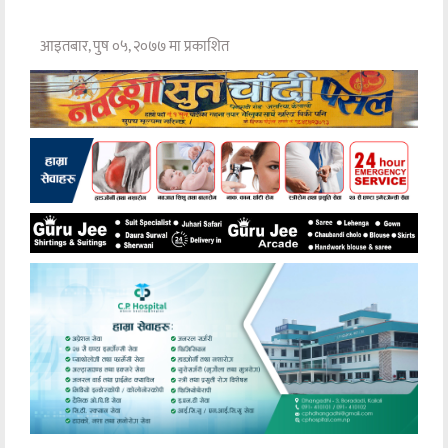
आइतबार, पुष ०५, २०७७ मा प्रकाशित