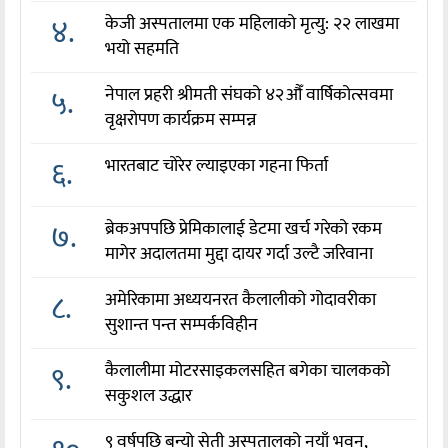
४.
केजी अस्पतालमा एक महिलाको मृत्यु: २२ लाखमा
भयो सहमति
५.
नेपाल प्रहरी श्रीमती संघको ४२औँ वार्षिकोत्सवमा
वृक्षरोपण कार्यक्रम सम्पन्न
६.
भारतबाट चोरेर ल्याइएका गहना फिर्ता
७.
ब्रेकअपपछि प्रेमिकालाई डेटमा खर्च गरेको रकम
मागेर अदालतमा मुद्दा दायर गर्दा उल्टै जरिवाना
८.
अमेरिकामा अध्ययनरत कैलालीको गोदावरीका
सुशान्त पन्त सम्पर्कविहीन
९.
कैलालीमा मोटरसाइकलसहित बगेका चालकको
सकुशल उद्धार
९ वर्षपछि बन्यो सेती अस्पतालको नयाँ भवन,