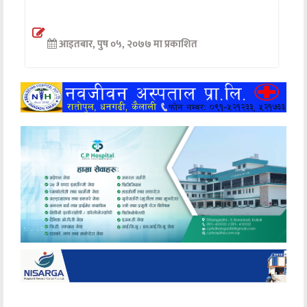
अन्तर्वार्ता
आइतबार, पुष ०५, २०७७ मा प्रकाशित
अर्थ
खेलकुद
मनोरञ्जन
अन्य