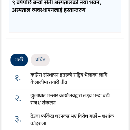
९ वर्षपछि बन्यो सेती अस्पतालको नयाँ भवन,
अस्पताल व्यवस्थापनलाई हस्तान्तरण
भर्खरै
चर्चित
१.
कांग्रेस संस्थापन इतरको राष्ट्रिय भेलाका लागि
कैलालीमा तयारी तीव्र
२.
झुलाघाट भन्सार कार्यालयद्वारा लक्ष्य भन्दा बढी
राजश्व संकलन
३.
देउवा फर्किँदा धरपकड भए विरोध गर्छौँं – शशांक
कोइराला