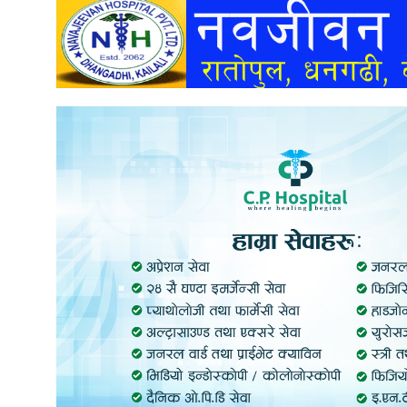
अन्तर्वार्ता
अर्थ
खेलकुद
मनोरञ्जन
अन्य