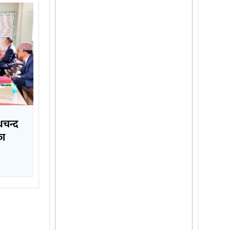
थचन्द
का