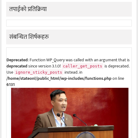
तपाईको प्रतिक्रिया
संबन्धित शिर्षकहरु
Deprecated
: Function WP_Query was called with an argument that is
deprecated
since version 3.1.0!
is deprecated.
caller_get_posts
Use
instead. in
ignore_sticky_posts
/home/stateonl/public_html/wp-includes/functions.php
on line
6131