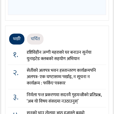
भर्खरै
चर्चित
१.
दृष्टिविहीन जग्गी महराको घर बनाउन सुर्नया
युनाइटेड क्लबको सहयोग अभियान
२.
सेतीको अलपत्र भवन हस्तान्तरण कार्यक्रमपनि
अलपत्र- एक घण्टासम्म पर्खाइ, न सूचना न
कार्यक्रम : फर्किए पत्रकार
३.
निर्मला पन्त प्रकरणमा सदनमै गृहमन्त्रीको प्रतिप्रश्न,
‘अब यो विषय संसदमा नउठाउनुस्’
सुनको भाउ तोलमा आठ हजारले बढ्यो