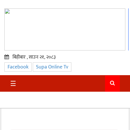
बिहीबार , साउन २१, २०८३
Facebook
Supa Online Tv
प्रमुख
समाचार
☰
सुदुर
राजनीति
समाचार
अन्तराष्ट्रिय