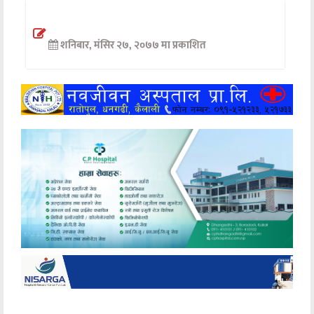
अन्तर्वार्ता
शनिबार, मंसिर २७, २०७७ मा प्रकाशित
अर्थ
खेलकुद
मनोरञ्जन
अन्य