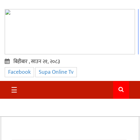
बिहीबार , साउन २१, २०८३
Facebook
Supa Online Tv
प्रमुख
समाचार
☰
सुदुर
राजनीति
समाचार
अन्तराष्ट्रिय