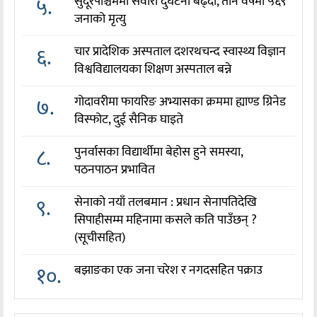
५.
सुदूरपश्चिममा सवारी दुर्घटना बढ्दो, तीन वर्षमा ५६९
जनाको मृत्यु
६.
चार प्रादेशिक अस्पताल दशरथचन्द स्वास्थ्य विज्ञान
विश्वविद्यालयका शिक्षण अस्पताल बन्ने
७.
गोदावरीमा फायरिङ अभ्यासका क्रममा ह्याण्ड ग्रिनेड
विस्फोट, दुई सैनिक घाइते
८.
पुनर्वासका विद्यार्थीमा बेहोस हुने समस्या,
पठनपाठन प्रभावित
९.
सेनाको नयाँ तलबमान : प्रधान सेनापतिदेखि
सिपाहीसम्म महिनामा कसले कति पाउँछन् ?
(सूचीसहित)
१०.
बझाङका एक जना चरेश र नगदसहित पक्राउ