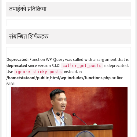
तपाईको प्रतिक्रिया
संबन्धित शिर्षकहरु
Deprecated
: Function WP_Query was called with an argument that is
deprecated
since version 3.1.0!
is deprecated.
caller_get_posts
Use
instead. in
ignore_sticky_posts
/home/stateonl/public_html/wp-includes/functions.php
on line
6131