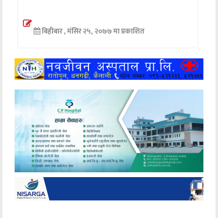
अन्तर्वार्ता
बिहीबार , मंसिर २५, २०७७ मा प्रकाशित
अर्थ
खेलकुद
मनोरञ्जन
अन्य