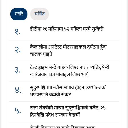
भर्खरै
चर्चित
१.
डोटीमा ११ महिनामा ५२ महिला घरमै सुत्केरी
२.
कैलालीमा अनटेस्ट मोटरसाइकल दुर्घटना हुँदा
चालक घाइते
३.
टेस्ट ड्राइभ भन्दै बाइक लिएर फरार व्यक्ति, फेरी
ग्यारेजवालाको मोबाइल लिएर भागे
४.
सुदुरपश्चिममा ग्याँस अभाव होइन, उपभोक्ताको
भण्डारणले बढायो संकट
५.
सत्ता संघर्षको मारमा सुदूरपश्चिमको बजेट, २५
दिनदेखि प्रदेश सरकार बेखर्ची