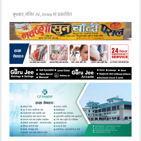
बुधबार, मंसिर २४, २०७७ मा प्रकाशित