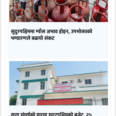
सुदुरपश्चिममा ग्याँस अभाव होइन, उपभोक्ताको
भण्डारणले बढायो संकट
सत्ता संघर्षको मारमा सुदूरपश्चिमको बजेट, २५