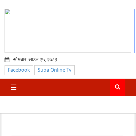
सोमबार, साउन २५, २०८३
Facebook
Supa Online Tv
प्रमुख
समाचार
☰
सुदुर
राजनीति
समाचार
अन्तराष्ट्रिय