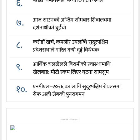
६.
बैतडी विमानस्थल बन्यो टिकटक स्थल
७.
आज साउनको अन्तिम सोमबार शिवालयमा
दर्शनार्थीको घुइँचो
८.
करोडौँ खर्च, कमजोर उपलब्धि सुदूरपश्चिम
प्रदेशसभाले पारित गर्‍यो दुई विधेयक
९.
आर्थिक चलखेलले बिरामीको स्वास्थ्यमाथि
खेलबाड: मोटो रकम लिएर घटना सामसुम
१०.
एनपीएल–२०२६ का लागि सुदूरपश्चिम रोयल्समा
सेफ अली जैबको पुनरागमन
ADVERTISEMENT