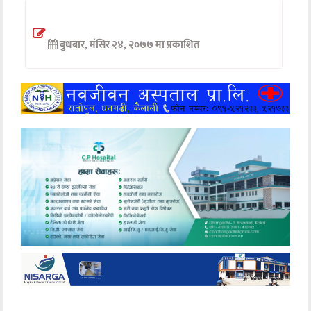
अन्तर्वार्ता
बुधबार, मंसिर २४, २०७७ मा प्रकाशित
अर्थ
खेलकुद
मनोरञ्जन
अन्य