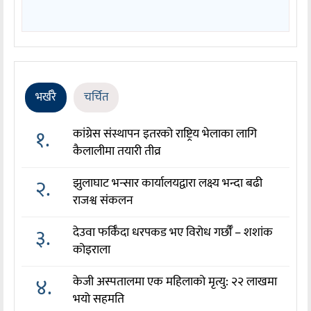
भर्खरै
चर्चित
१.
कांग्रेस संस्थापन इतरको राष्ट्रिय भेलाका लागि
कैलालीमा तयारी तीव्र
२.
झुलाघाट भन्सार कार्यालयद्वारा लक्ष्य भन्दा बढी
राजश्व संकलन
३.
देउवा फर्किँदा धरपकड भए विरोध गर्छौँं – शशांक
कोइराला
४.
केजी अस्पतालमा एक महिलाको मृत्यु: २२ लाखमा
भयो सहमति