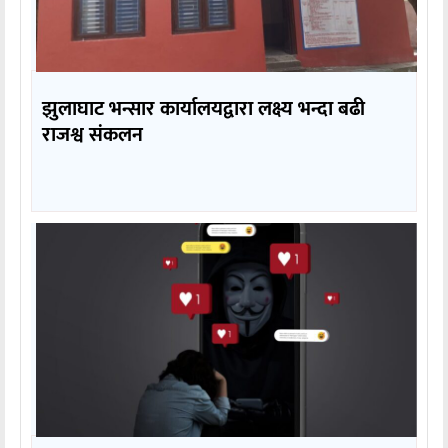
झुलाघाट भन्सार कार्यालयद्वारा लक्ष्य भन्दा बढी
राजश्व संकलन