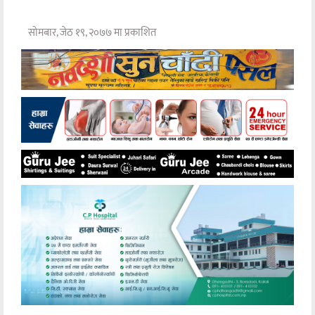
सोमबार, जेठ १९, २०७७ मा प्रकाशित