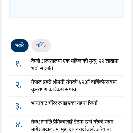
भर्खरै
चर्चित
१.
केजी अस्पतालमा एक महिलाको मृत्यु: २२ लाखमा
भयो सहमति
२.
नेपाल प्रहरी श्रीमती संघको ४२औँ वार्षिकोत्सवमा
वृक्षरोपण कार्यक्रम सम्पन्न
३.
भारतबाट चोरेर ल्याइएका गहना फिर्ता
४.
ब्रेकअपपछि प्रेमिकालाई डेटमा खर्च गरेको रकम
मागेर अदालतमा मुद्दा दायर गर्दा उल्टै जरिवाना