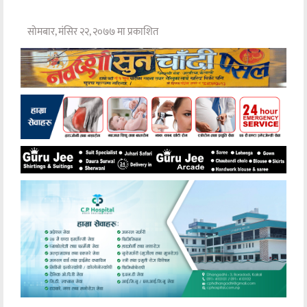
सोमबार, मंसिर २२, २०७७ मा प्रकाशित