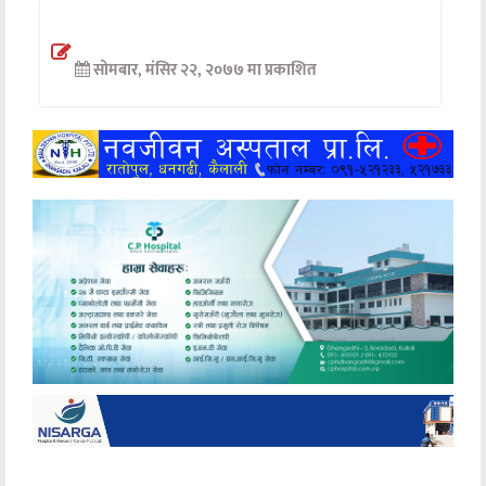
अन्तर्वार्ता
सोमबार, मंसिर २२, २०७७ मा प्रकाशित
अर्थ
खेलकुद
मनोरञ्जन
अन्य