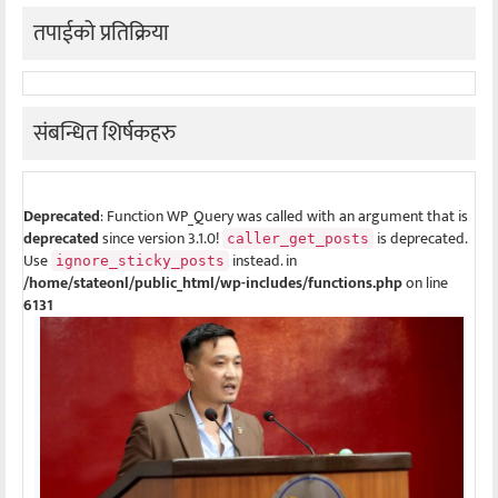
तपाईको प्रतिक्रिया
संबन्धित शिर्षकहरु
Deprecated
: Function WP_Query was called with an argument that is
deprecated
since version 3.1.0!
is deprecated.
caller_get_posts
Use
instead. in
ignore_sticky_posts
/home/stateonl/public_html/wp-includes/functions.php
on line
6131