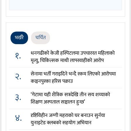
भर्खरै
चर्चित
१.
धनगढीको केजी हस्पिटलमा उपचाररत महिलाको
मृत्यु, चिकित्सक माथी लापरवाहीको आरोप
२.
सेनामा भर्ती गराइदिने भन्दै रकम लिएको आरोपमा
कञ्चनपुरका हरिस पक्राउ
३.
‘गेटामा यही शैत्रिक सत्रदेखि तीन सय शय्याको
शिक्षण अस्पताल सञ्चालन हुन्छ’
४.
दृष्टिविहीन जग्गी महराको घर बनाउन सुर्नया
युनाइटेड क्लबको सहयोग अभियान