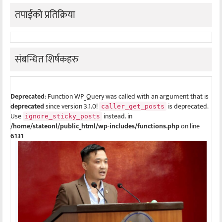
तपाईको प्रतिक्रिया
संबन्धित शिर्षकहरु
Deprecated
: Function WP_Query was called with an argument that is
deprecated
since version 3.1.0!
is deprecated.
caller_get_posts
Use
instead. in
ignore_sticky_posts
/home/stateonl/public_html/wp-includes/functions.php
on line
6131