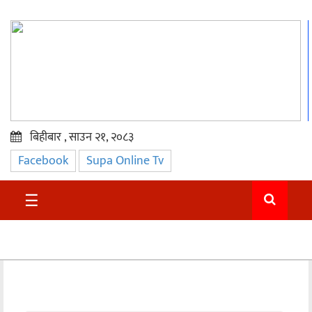
बिहीबार , साउन २१, २०८३
Facebook
Supa Online Tv
प्रमुख
समाचार
☰
सुदुर
राजनीति
समाचार
अन्तराष्ट्रिय