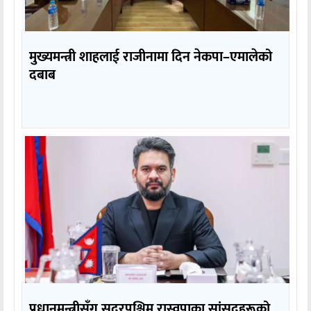
मुख्यमन्त्री शाहलाई राजीनामा दिन नेकपा–एमालेको
दबाब
प्रधानमन्त्रीसँग सुदूरपश्चिम रास्वपाका सांसदहरूको