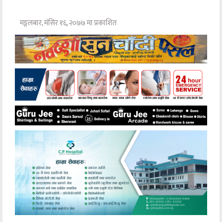
मङ्गलबार, मंसिर १६, २०७७ मा प्रकाशित