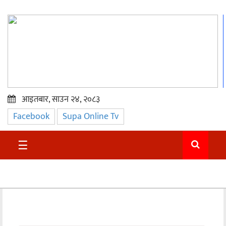
आइतबार, साउन २४, २०८३
Facebook
Supa Online Tv
प्रमुख
समाचार
☰
सुदुर
राजनीति
समाचार
अन्तराष्ट्रिय