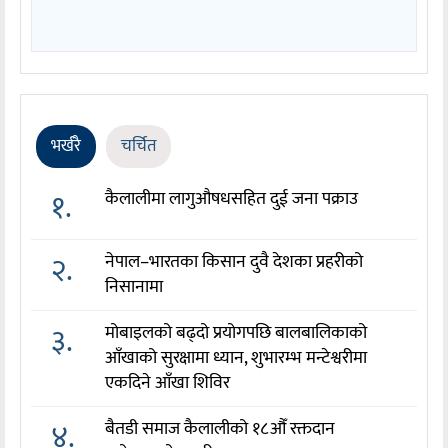
भर्खरै
चर्चित
१.
कैलालीमा लागुऔषधसहित दुई जना पक्राउ
२.
नेपाल–भारतका किसान दुवै देशका प्रहरीको
निसानामा
३.
मोबाइलको बढ्दो प्रयोगपछि बालबालिकाको
आँखाको सुरक्षामा ध्यान, शुभारम्भ मन्टेश्वरीमा
एकदिने आँखा शिविर
४.
बैतडी समाज कैलालीको १८औँ रक्तदान