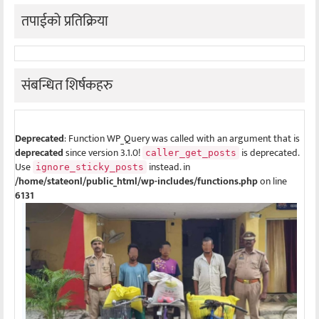
तपाईको प्रतिक्रिया
संबन्धित शिर्षकहरु
Deprecated
: Function WP_Query was called with an argument that is
deprecated
since version 3.1.0!
is deprecated.
caller_get_posts
Use
instead. in
ignore_sticky_posts
/home/stateonl/public_html/wp-includes/functions.php
on line
6131