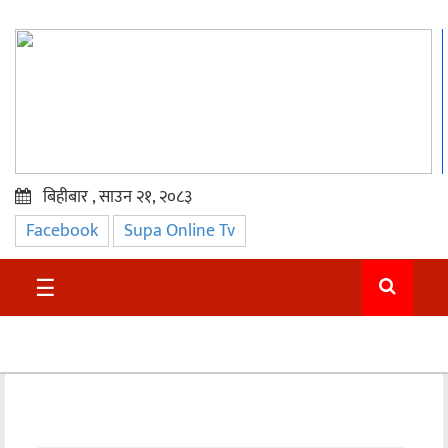
बिहीबार , साउन २१, २०८३
Facebook
Supa Online Tv
प्रमुख
समाचार
☰
सुदुर
राजनीति
समाचार
अन्तराष्ट्रिय