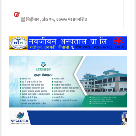
अन्तर्वार्ता
बिहीबार , जेठ १५, २०७७ मा प्रकाशित
अर्थ
खेलकुद
मनोरञ्जन
अन्य