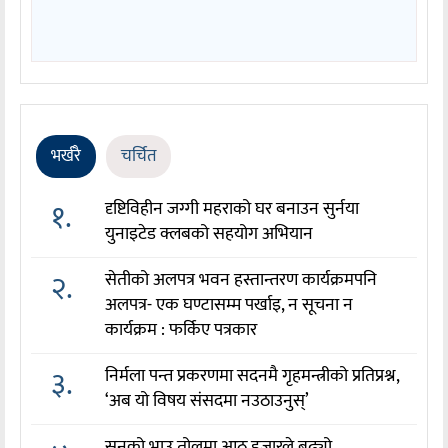
भर्खरै
चर्चित
१.
दृष्टिविहीन जग्गी महराको घर बनाउन सुर्नया
युनाइटेड क्लबको सहयोग अभियान
२.
सेतीको अलपत्र भवन हस्तान्तरण कार्यक्रमपनि
अलपत्र- एक घण्टासम्म पर्खाइ, न सूचना न
कार्यक्रम : फर्किए पत्रकार
३.
निर्मला पन्त प्रकरणमा सदनमै गृहमन्त्रीको प्रतिप्रश्न,
‘अब यो विषय संसदमा नउठाउनुस्’
सुनको भाउ तोलमा आठ हजारले बढ्यो