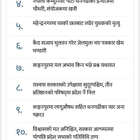
४.
नेपाली कम्युनिस्ट पार्टी धनगढीको इन्चार्जमा
चौधरी, संयोजकमा खत्री
५.
महेन्द्रनगरमा घरको छतबाट लडेर युवकको मृत्यु
६.
कैद सजाय भुक्तान गरेर जेलमुक्त भए पत्रकार खेम
भण्डारी
७.
कञ्चनपुरमा मल अभाव किन भन्ने प्रश्न यथावत
८.
रास्वपा सरकारको उपेक्षामा सुदूरपश्चिम, तीन
प्रतिष्ठानको परिषद्‌मा प्रदेश नै निल
९.
कञ्चनपुरमा लागूऔषध सहित धनगढीका चार जना
पक्राउ
१०.
विश्वासको मत अनिश्चित, सरकार अल्पमतमा
परेपछि प्रदेश सभाको गतिविधि ठप्प