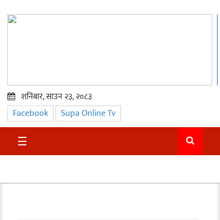
शनिबार, साउन २३, २०८३
Facebook
Supa Online Tv
प्रमुख
समाचार
☰
सुदुर
राजनीति
समाचार
अन्तराष्ट्रिय