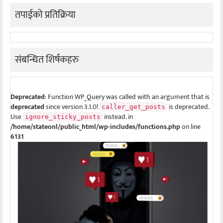
तपाईको प्रतिक्रिया
संबन्धित शिर्षकहरु
Deprecated
: Function WP_Query was called with an argument that is
deprecated
since version 3.1.0!
is deprecated.
caller_get_posts
Use
instead. in
ignore_sticky_posts
/home/stateonl/public_html/wp-includes/functions.php
on line
6131