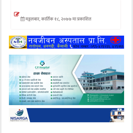
अन्तर्वार्ता
मङ्गलबार, कार्तिक १८, २०७७ मा प्रकाशित
अर्थ
खेलकुद
मनोरञ्जन
अन्य