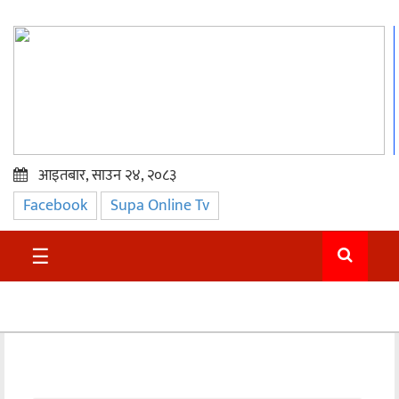
आइतबार, साउन २४, २०८३
Facebook
Supa Online Tv
प्रमुख
समाचार
☰
सुदुर
राजनीति
समाचार
अन्तराष्ट्रिय