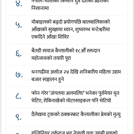
४.
नेपाल–भारतका किसान दुवै देशका प्रहरीको
निसानामा
५.
मोबाइलको बढ्दो प्रयोगपछि बालबालिकाको
आँखाको सुरक्षामा ध्यान, शुभारम्भ मन्टेश्वरीमा
एकदिने आँखा शिविर
६.
बैतडी समाज कैलालीको १८औँ रक्तदान
महोत्सवको तयारी पूरा
७.
धनगढीमा असोज २४ देखि शनिबारीय महिला उद्यम
बजार सञ्चालन हुने
८.
फोन गरेर ‘जंगलमा अलमलिए’ भनेका पूर्वमेयर मृत
भेटिए, रोकिराखेको मोटरसाइकल पनि भेटियो
९.
दैलेखमा ट्रकको ठक्करबाट कैलालीका प्रेमको मृत्यु
इन्जिनियर तर्कराज भट्ट नेपाली युवा उद्यमी मञ्चको