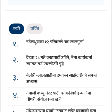
भर्खरै
चर्चित
१.
डडेलधुराका १२ परिवारले पाए लालपुर्जा
२.
देउवा २८ गते काठमाडौं उत्रिने, नेता कार्यकर्ता
स्वागत गर्न एयरपोर्टमै पुग्ने
३.
बेलौरी–लालझाडीमा दमकल साझेदारीको सफल
अभ्यास
४.
नेपाली कम्युनिस्ट पार्टी धनगढीको इन्चार्जमा
चौधरी, संयोजकमा खत्री
महेन्द्रनगरमा घरको छतबाट लडेर युवकको मृत्यु