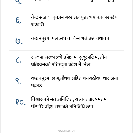
५.
६.
कैद सजाय भुक्तान गरेर जेलमुक्त भए पत्रकार खेम
भण्डारी
७.
कञ्चनपुरमा मल अभाव किन भन्ने प्रश्न यथावत
८.
रास्वपा सरकारको उपेक्षामा सुदूरपश्चिम, तीन
प्रतिष्ठानको परिषद्‌मा प्रदेश नै निल
९.
कञ्चनपुरमा लागूऔषध सहित धनगढीका चार जना
पक्राउ
१०.
विश्वासको मत अनिश्चित, सरकार अल्पमतमा
परेपछि प्रदेश सभाको गतिविधि ठप्प
ADVERTISEMENT