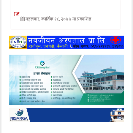
अन्तर्वार्ता
मङ्गलबार, कार्तिक १८, २०७७ मा प्रकाशित
अर्थ
खेलकुद
मनोरञ्जन
अन्य