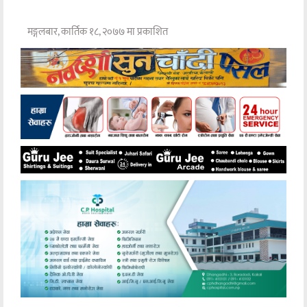
मङ्गलबार, कार्तिक १८, २०७७ मा प्रकाशित