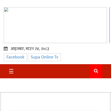
आइतबार, साउन २४, २०८३
Facebook
Supa Online Tv
प्रमुख
समाचार
☰
सुदुर
राजनीति
समाचार
अन्तराष्ट्रिय