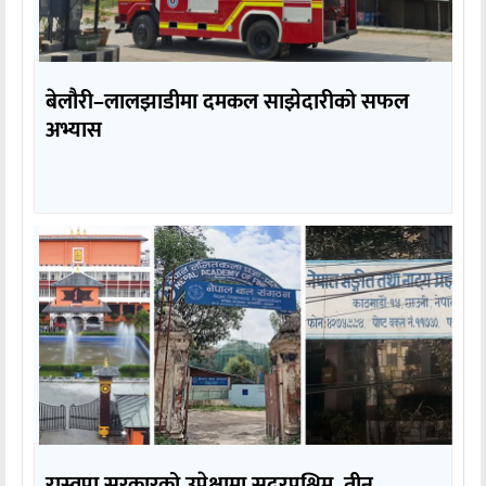
बेलौरी–लालझाडीमा दमकल साझेदारीको सफल
अभ्यास
रास्वपा सरकारको उपेक्षामा सुदूरपश्चिम, तीन