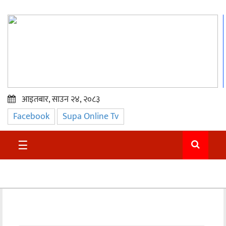
आइतबार, साउन २४, २०८३
Facebook
Supa Online Tv
प्रमुख
समाचार
☰
सुदुर
राजनीति
समाचार
अन्तराष्ट्रिय