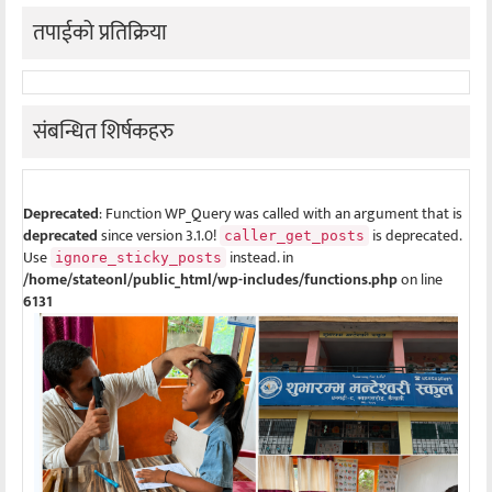
तपाईको प्रतिक्रिया
संबन्धित शिर्षकहरु
Deprecated
: Function WP_Query was called with an argument that is
deprecated
since version 3.1.0!
is deprecated.
caller_get_posts
Use
instead. in
ignore_sticky_posts
/home/stateonl/public_html/wp-includes/functions.php
on line
6131