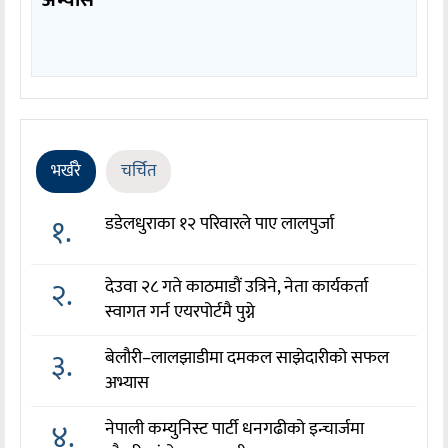
अभ्यास
भर्खरै
चर्चित
१.
डडेलधुराका १२ परिवारले पाए लालपुर्जा
२.
देउवा २८ गते काठमाडौं उत्रिने, नेता कार्यकर्ता
स्वागत गर्न एयरपोर्टमै पुग्ने
३.
बेलौरी–लालझाडीमा दमकल साझेदारीको सफल
अभ्यास
४.
नेपाली कम्युनिस्ट पार्टी धनगढीको इन्चार्जमा