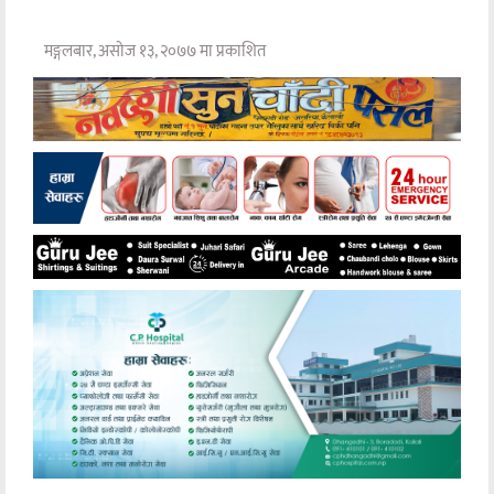
मङ्गलबार, असोज १३, २०७७ मा प्रकाशित