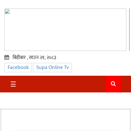
बिहीबार , साउन २१, २०८३
Facebook
Supa Online Tv
प्रमुख
समाचार
☰
सुदुर
राजनीति
समाचार
अन्तराष्ट्रिय