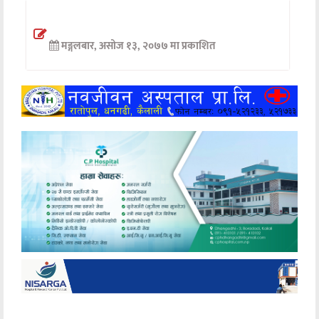
अन्तर्वार्ता
मङ्गलबार, असोज १३, २०७७ मा प्रकाशित
अर्थ
खेलकुद
मनोरञ्जन
अन्य