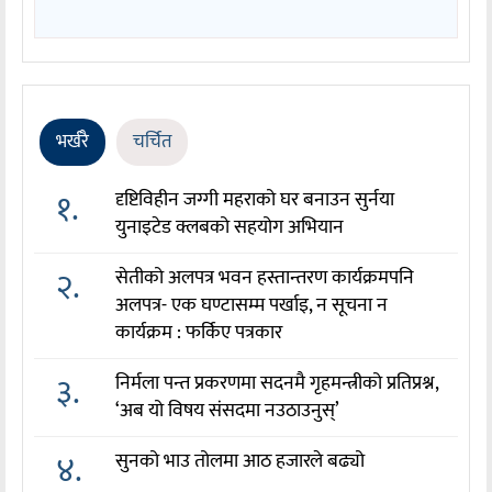
भर्खरै
चर्चित
१.
दृष्टिविहीन जग्गी महराको घर बनाउन सुर्नया
युनाइटेड क्लबको सहयोग अभियान
२.
सेतीको अलपत्र भवन हस्तान्तरण कार्यक्रमपनि
अलपत्र- एक घण्टासम्म पर्खाइ, न सूचना न
कार्यक्रम : फर्किए पत्रकार
३.
निर्मला पन्त प्रकरणमा सदनमै गृहमन्त्रीको प्रतिप्रश्न,
‘अब यो विषय संसदमा नउठाउनुस्’
४.
सुनको भाउ तोलमा आठ हजारले बढ्यो