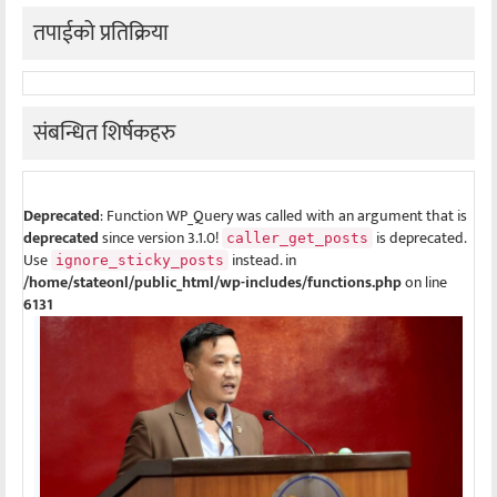
तपाईको प्रतिक्रिया
संबन्धित शिर्षकहरु
Deprecated
: Function WP_Query was called with an argument that is
deprecated
since version 3.1.0!
is deprecated.
caller_get_posts
Use
instead. in
ignore_sticky_posts
/home/stateonl/public_html/wp-includes/functions.php
on line
6131