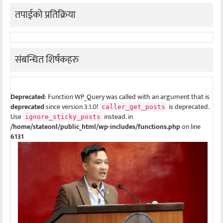
तपाईको प्रतिक्रिया
संबन्धित शिर्षकहरु
Deprecated
: Function WP_Query was called with an argument that is
deprecated
since version 3.1.0!
is deprecated.
caller_get_posts
Use
instead. in
ignore_sticky_posts
/home/stateonl/public_html/wp-includes/functions.php
on line
6131