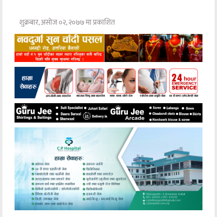
शुक्रबार, असोज ०२, २०७७ मा प्रकाशित