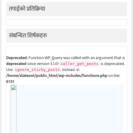
तपाईको प्रतिक्रिया
संबन्धित शिर्षकहरु
Deprecated
: Function WP_Query was called with an argument that is
deprecated
since version 3.1.0!
is deprecated.
caller_get_posts
Use
instead. in
ignore_sticky_posts
/home/stateonl/public_html/wp-includes/functions.php
on line
6131