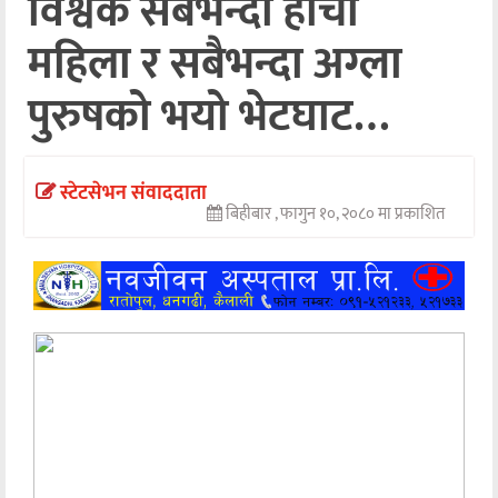
विश्वकै सबैभन्दा होची
अन्तर्वार्ता
महिला र सबैभन्दा अग्ला
अर्थ
पुरुषको भयो भेटघाट…
खेलकुद
मनोरञ्जन
स्टेटसेभन संवाददाता
बिहीबार , फागुन १०, २०८० मा प्रकाशित
अन्य