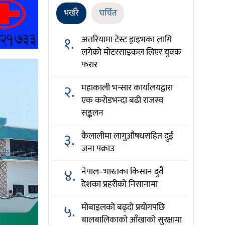
भर्खरै
चर्चित
१.
अत्तरियामा टेस्ट ड्राइभका लागि
लगेको मोटरसाइकल लिएर युवक
फरार
२.
महाकाली भन्सार कार्यालयद्वारा
एक करोडभन्दा बढी राजस्व
सङ्कलन
३.
कैलालीमा लागुऔषधसहित दुई
जना पक्राउ
४.
नेपाल–भारतका किसान दुवै
देशका प्रहरीको निसानामा
५.
मोबाइलको बढ्दो प्रयोगपछि
बालबालिकाको आँखाको सुरक्षामा