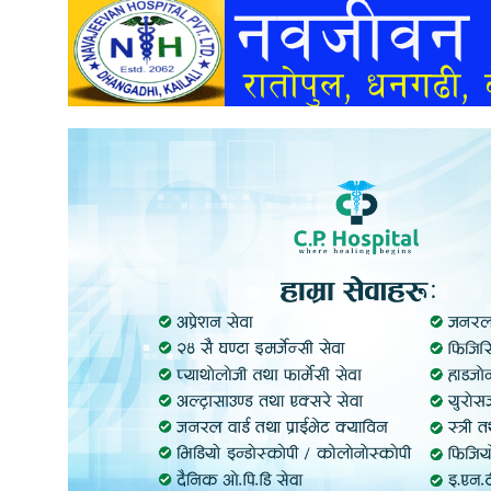
अन्तर्वार्ता
अर्थ
खेलकुद
मनोरञ्जन
अन्य