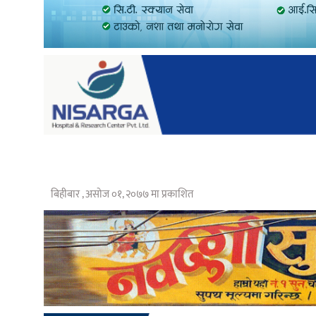
बिहीबार , असोज ०१, २०७७ मा प्रकाशित