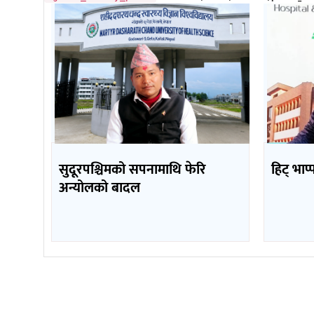
सुदूरपश्चिमको सपनामाथि फेरि
हिट् भाप
अन्योलको बादल