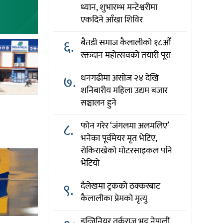
ध्यान, शुभारम्भ मन्टेश्वरीमा
एकदिने आँखा शिविर
६.
बैतडी समाज कैलालीको १८औँ
रक्तदान महोत्सवको तयारी पूरा
७.
धनगढीमा असोज २४ देखि
शनिबारीय महिला उद्यम बजार
सञ्चालन हुने
८.
फोन गरेर ‘जंगलमा अलमलिए’
भनेका पूर्वमेयर मृत भेटिए,
रोकिराखेको मोटरसाइकल पनि
भेटियो
९.
दैलेखमा ट्रकको ठक्करबाट
कैलालीका प्रेमको मृत्यु
इन्जिनियर तर्कराज भट्ट नेपाली