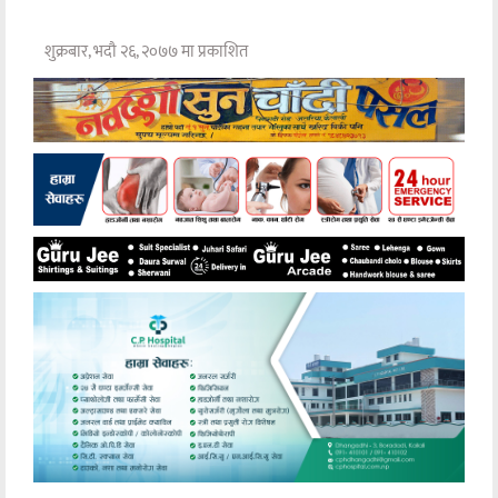
शुक्रबार, भदौ २६, २०७७ मा प्रकाशित