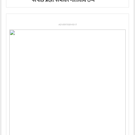
परेपछि प्रदेश सभाको गतिविधि ठप्प
ADVERTISEMENT