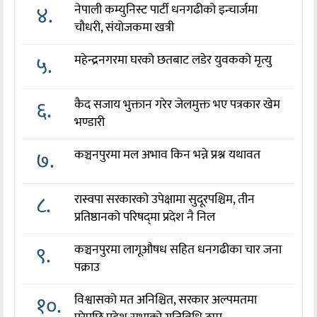
४.
नेपाली कम्युनिस्ट पार्टी धनगढीको इन्चार्जमा
चौधरी, संयोजकमा खत्री
५.
महेन्द्रनगरमा घरको छतबाट लडेर युवकको मृत्यु
६.
कैद सजाय भुक्तान गरेर जेलमुक्त भए पत्रकार खेम
भण्डारी
७.
कञ्चनपुरमा मल अभाव किन भन्ने प्रश्न यथावत
८.
रास्वपा सरकारको उपेक्षामा सुदूरपश्चिम, तीन
प्रतिष्ठानको परिषद्‌मा प्रदेश नै निल
९.
कञ्चनपुरमा लागूऔषध सहित धनगढीका चार जना
पक्राउ
१०.
विश्वासको मत अनिश्चित, सरकार अल्पमतमा