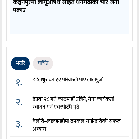
कञ्चनपुरमा लागूऔषध सहित धनगढीका चार जना
पक्राउ
भर्खरै
चर्चित
१.
डडेलधुराका १२ परिवारले पाए लालपुर्जा
२.
देउवा २८ गते काठमाडौं उत्रिने, नेता कार्यकर्ता
स्वागत गर्न एयरपोर्टमै पुग्ने
३.
बेलौरी–लालझाडीमा दमकल साझेदारीको सफल
अभ्यास