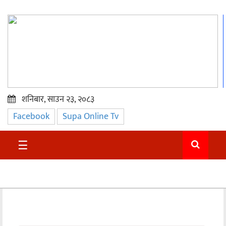
शनिबार, साउन २३, २०८३
Facebook
Supa Online Tv
प्रमुख
समाचार
☰
सुदुर
राजनीति
समाचार
अन्तराष्ट्रिय