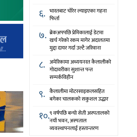
६.
भारतबाट चोरेर ल्याइएका गहना
फिर्ता
७.
ब्रेकअपपछि प्रेमिकालाई डेटमा
खर्च गरेको रकम मागेर अदालतमा
मुद्दा दायर गर्दा उल्टै जरिवाना
८.
अमेरिकामा अध्ययनरत कैलालीको
गोदावरीका सुशान्त पन्त
सम्पर्कविहीन
९.
कैलालीमा मोटरसाइकलसहित
बगेका चालकको सकुशल उद्धार
१०.
९ वर्षपछि बन्यो सेती अस्पतालको
नयाँ भवन, अस्पताल
व्यवस्थापनलाई हस्तान्तरण