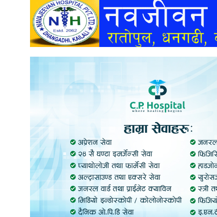
अन्तर्वार्ता
अर्थ
खेलकुद
मनोरञ्जन
अन्य