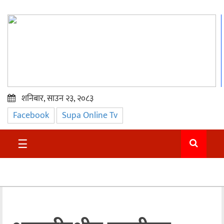
शनिबार, साउन २३, २०८३
Facebook
Supa Online Tv
प्रमुख
समाचार
☰
सुदुर
राजनीति
समाचार
अन्तराष्ट्रिय