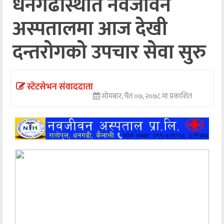
धनगढीस्थीत नवजीवन
अन्तर्वार्ता
अस्पतालमा आज देखी
अर्थ
दन्तरोगको उपचार सेवा सुरु
खेलकुद
मनोरञ्जन
स्टेटसेभन संवाददाता
सोमबार, चैत ०७, २०७८ मा प्रकाशित
अन्य