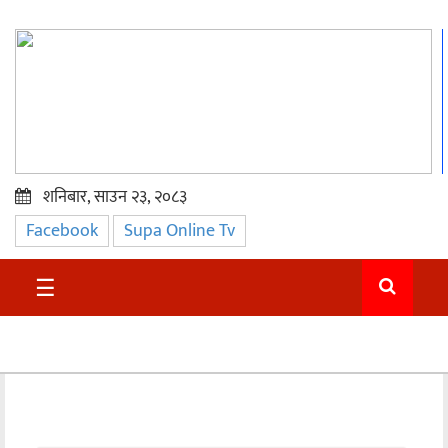
शनिबार, साउन २३, २०८३
Facebook
Supa Online Tv
प्रमुख
समाचार
☰
सुदुर
राजनीति
समाचार
अन्तराष्ट्रिय