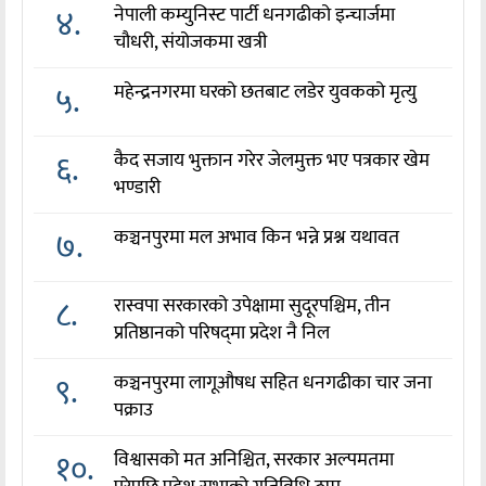
४.
नेपाली कम्युनिस्ट पार्टी धनगढीको इन्चार्जमा
चौधरी, संयोजकमा खत्री
५.
महेन्द्रनगरमा घरको छतबाट लडेर युवकको मृत्यु
६.
कैद सजाय भुक्तान गरेर जेलमुक्त भए पत्रकार खेम
भण्डारी
७.
कञ्चनपुरमा मल अभाव किन भन्ने प्रश्न यथावत
८.
रास्वपा सरकारको उपेक्षामा सुदूरपश्चिम, तीन
प्रतिष्ठानको परिषद्‌मा प्रदेश नै निल
९.
कञ्चनपुरमा लागूऔषध सहित धनगढीका चार जना
पक्राउ
१०.
विश्वासको मत अनिश्चित, सरकार अल्पमतमा