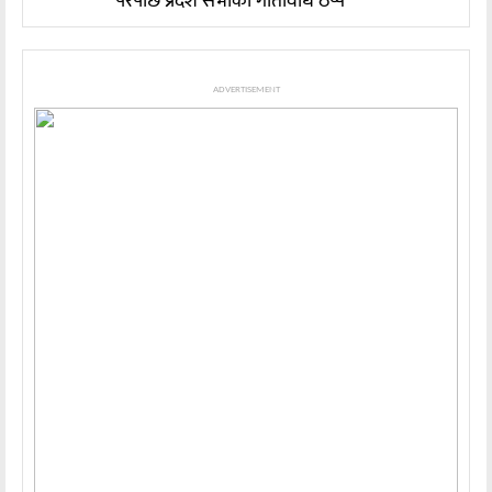
परेपछि प्रदेश सभाको गतिविधि ठप्प
ADVERTISEMENT