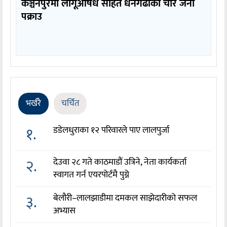
कञ्चनपुरमा लागूऔषध सहित धनगढीका चार जना
पक्राउ
भर्खरै
चर्चित
१.
डडेलधुराका १२ परिवारले पाए लालपुर्जा
२.
देउवा २८ गते काठमाडौं उत्रिने, नेता कार्यकर्ता
स्वागत गर्न एयरपोर्टमै पुग्ने
३.
बेलौरी–लालझाडीमा दमकल साझेदारीको सफल
अभ्यास