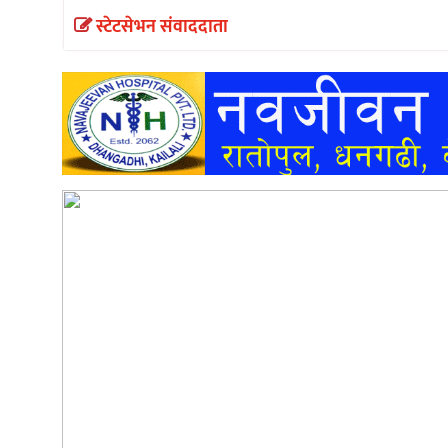
स्टेटसेभन संवाददाता
अन्तर्वार्ता
अर्थ
खेलकुद
मनोरञ्जन
अन्य