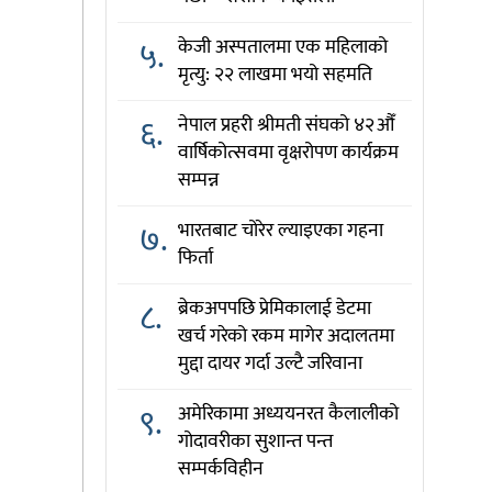
५.
केजी अस्पतालमा एक महिलाको
मृत्यु: २२ लाखमा भयो सहमति
६.
नेपाल प्रहरी श्रीमती संघको ४२औँ
वार्षिकोत्सवमा वृक्षरोपण कार्यक्रम
सम्पन्न
७.
भारतबाट चोरेर ल्याइएका गहना
फिर्ता
८.
ब्रेकअपपछि प्रेमिकालाई डेटमा
खर्च गरेको रकम मागेर अदालतमा
मुद्दा दायर गर्दा उल्टै जरिवाना
९.
अमेरिकामा अध्ययनरत कैलालीको
गोदावरीका सुशान्त पन्त
सम्पर्कविहीन