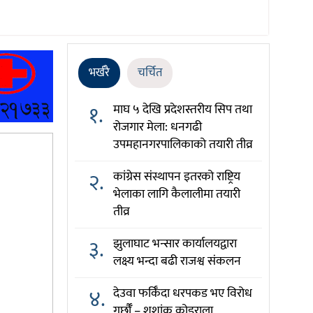
भर्खरै
चर्चित
१.
माघ ५ देखि प्रदेशस्तरीय सिप तथा
रोजगार मेला: धनगढी
उपमहानगरपालिकाको तयारी तीव्र
२.
कांग्रेस संस्थापन इतरको राष्ट्रिय
भेलाका लागि कैलालीमा तयारी
तीव्र
३.
झुलाघाट भन्सार कार्यालयद्वारा
लक्ष्य भन्दा बढी राजश्व संकलन
४.
देउवा फर्किँदा धरपकड भए विरोध
गर्छौँं – शशांक कोइराला