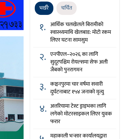
भर्खरै
चर्चित
१.
आर्थिक चलखेलले बिरामीको
स्वास्थ्यमाथि खेलबाड: मोटो रकम
लिएर घटना सामसुम
२.
एनपीएल–२०२६ का लागि
सुदूरपश्चिम रोयल्समा सेफ अली
जैबको पुनरागमन
३.
कञ्चनपुरमा चार वर्षमा सवारी
दुर्घटनाबाट १५४ जनाको मृत्यु
४.
अत्तरियामा टेस्ट ड्राइभका लागि
लगेको मोटरसाइकल लिएर युवक
फरार
५.
महाकाली भन्सार कार्यालयद्वारा