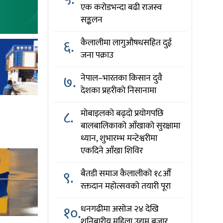
एक करोडभन्दा बढी राजस्व
सङ्कलन
६.
कैलालीमा लागुऔषधसहित दुई
जना पक्राउ
७.
नेपाल–भारतका किसान दुवै
देशका प्रहरीको निसानामा
८.
मोबाइलको बढ्दो प्रयोगपछि
बालबालिकाको आँखाको सुरक्षामा
ध्यान, शुभारम्भ मन्टेश्वरीमा
एकदिने आँखा शिविर
९.
बैतडी समाज कैलालीको १८औँ
रक्तदान महोत्सवको तयारी पूरा
१०.
धनगढीमा असोज २४ देखि
शनिबारीय महिला उद्यम बजार