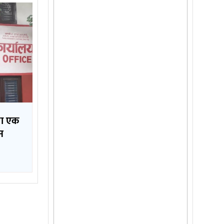
ारा एक
न