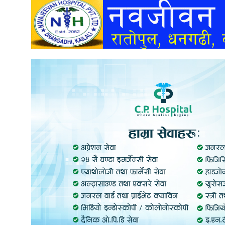
अन्तर्वार्ता
अर्थ
खेलकुद
मनोरञ्जन
अन्य