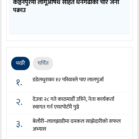
कञ्चनपुरमा लागूऔषध सहित धनगढीका चार जना
पक्राउ
भर्खरै
चर्चित
१.
डडेलधुराका १२ परिवारले पाए लालपुर्जा
२.
देउवा २८ गते काठमाडौं उत्रिने, नेता कार्यकर्ता
स्वागत गर्न एयरपोर्टमै पुग्ने
३.
बेलौरी–लालझाडीमा दमकल साझेदारीको सफल
अभ्यास