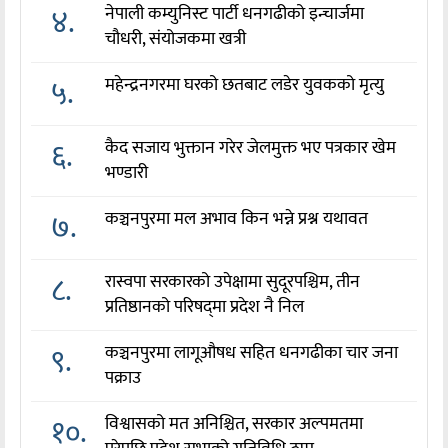
४.
नेपाली कम्युनिस्ट पार्टी धनगढीको इन्चार्जमा
चौधरी, संयोजकमा खत्री
५.
महेन्द्रनगरमा घरको छतबाट लडेर युवकको मृत्यु
६.
कैद सजाय भुक्तान गरेर जेलमुक्त भए पत्रकार खेम
भण्डारी
७.
कञ्चनपुरमा मल अभाव किन भन्ने प्रश्न यथावत
८.
रास्वपा सरकारको उपेक्षामा सुदूरपश्चिम, तीन
प्रतिष्ठानको परिषद्‌मा प्रदेश नै निल
९.
कञ्चनपुरमा लागूऔषध सहित धनगढीका चार जना
पक्राउ
१०.
विश्वासको मत अनिश्चित, सरकार अल्पमतमा