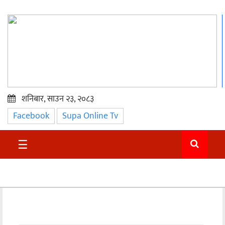
शनिबार, साउन २३, २०८३
Facebook
Supa Online Tv
प्रमुख
समाचार
☰
सुदुर
राजनीति
समाचार
अन्तराष्ट्रिय