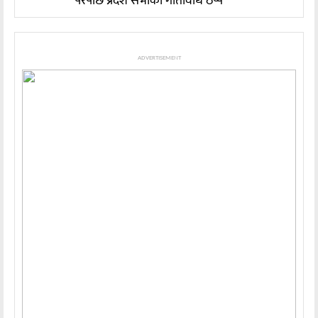
परेपछि प्रदेश सभाको गतिविधि ठप्प
ADVERTISEMENT