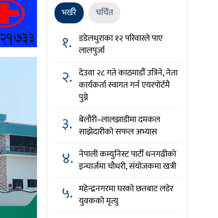
भर्खरै
चर्चित
१.
डडेलधुराका १२ परिवारले पाए
लालपुर्जा
२.
देउवा २८ गते काठमाडौं उत्रिने, नेता
कार्यकर्ता स्वागत गर्न एयरपोर्टमै
पुग्ने
३.
बेलौरी–लालझाडीमा दमकल
साझेदारीको सफल अभ्यास
४.
नेपाली कम्युनिस्ट पार्टी धनगढीको
इन्चार्जमा चौधरी, संयोजकमा खत्री
५.
महेन्द्रनगरमा घरको छतबाट लडेर
युवकको मृत्यु