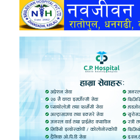
अन्तर्वार्ता
अर्थ
खेलकुद
मनोरञ्जन
अन्य