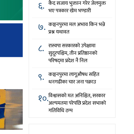
६.
कैद सजाय भुक्तान गरेर जेलमुक्त
भए पत्रकार खेम भण्डारी
७.
कञ्चनपुरमा मल अभाव किन भन्ने
प्रश्न यथावत
८.
रास्वपा सरकारको उपेक्षामा
सुदूरपश्चिम, तीन प्रतिष्ठानको
परिषद्‌मा प्रदेश नै निल
९.
कञ्चनपुरमा लागूऔषध सहित
धनगढीका चार जना पक्राउ
१०.
विश्वासको मत अनिश्चित, सरकार
अल्पमतमा परेपछि प्रदेश सभाको
गतिविधि ठप्प