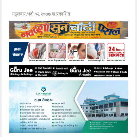
मङ्गलबार, भदौ ०२, २०७७ मा प्रकाशित