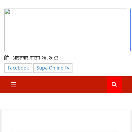
आइतबार, साउन २४, २०८३
Facebook
Supa Online Tv
प्रमुख
समाचार
☰
सुदुर
राजनीति
समाचार
अन्तराष्ट्रिय