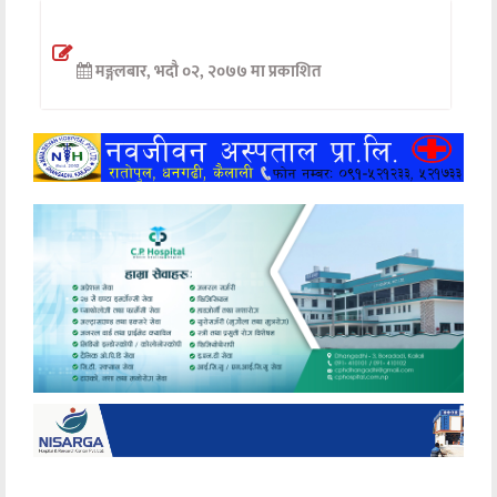
अन्तर्वार्ता
मङ्गलबार, भदौ ०२, २०७७ मा प्रकाशित
अर्थ
खेलकुद
मनोरञ्जन
अन्य