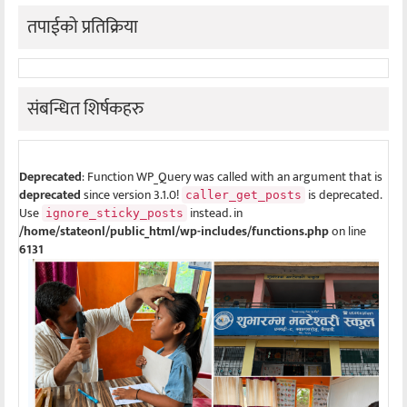
तपाईको प्रतिक्रिया
संबन्धित शिर्षकहरु
Deprecated
: Function WP_Query was called with an argument that is
deprecated
since version 3.1.0!
is deprecated.
caller_get_posts
Use
instead. in
ignore_sticky_posts
/home/stateonl/public_html/wp-includes/functions.php
on line
6131