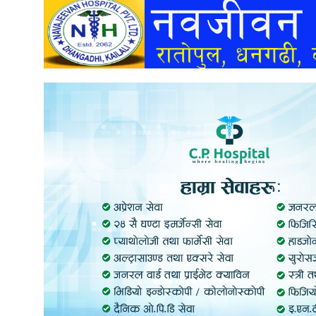
अन्तर्वार्ता
अर्थ
खेलकुद
मनोरञ्जन
अन्य