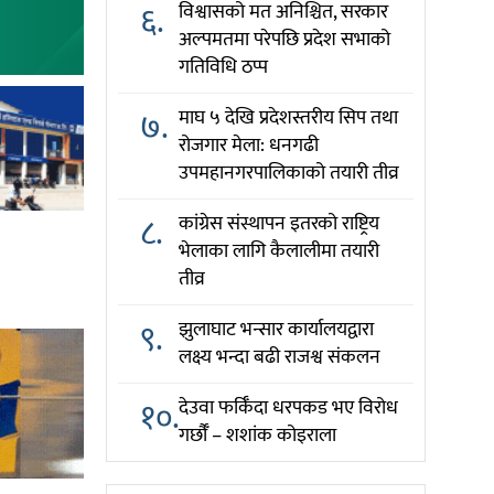
६.
विश्वासको मत अनिश्चित, सरकार
अल्पमतमा परेपछि प्रदेश सभाको
गतिविधि ठप्प
७.
माघ ५ देखि प्रदेशस्तरीय सिप तथा
रोजगार मेला: धनगढी
उपमहानगरपालिकाको तयारी तीव्र
८.
कांग्रेस संस्थापन इतरको राष्ट्रिय
भेलाका लागि कैलालीमा तयारी
तीव्र
९.
झुलाघाट भन्सार कार्यालयद्वारा
लक्ष्य भन्दा बढी राजश्व संकलन
१०.
देउवा फर्किँदा धरपकड भए विरोध
गर्छौँं – शशांक कोइराला