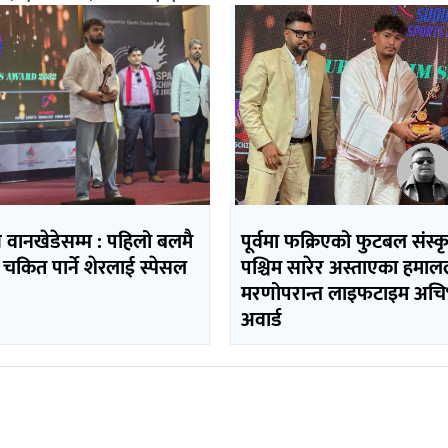
ि वानखेडेसम्म : पहिलो बलमै
पूर्वमा फक्रिएको फुटबल संस्
 चकित पार्ने शेरलाई स्पेसल
पश्चिम सारेर अस्ताएका हमा
मरणोपरान्त लाइफटाइम अचिभ
अवार्ड