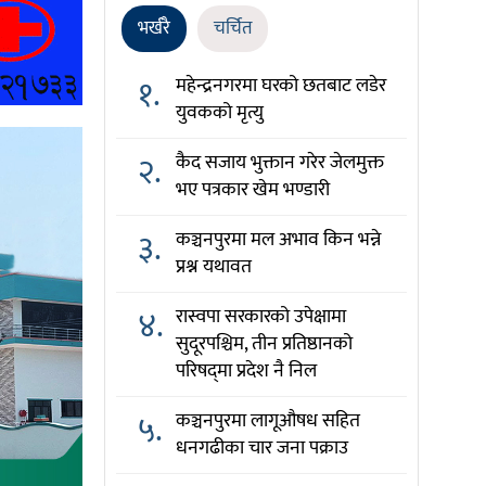
भर्खरै
चर्चित
१.
महेन्द्रनगरमा घरको छतबाट लडेर
युवकको मृत्यु
२.
कैद सजाय भुक्तान गरेर जेलमुक्त
भए पत्रकार खेम भण्डारी
३.
कञ्चनपुरमा मल अभाव किन भन्ने
प्रश्न यथावत
४.
रास्वपा सरकारको उपेक्षामा
सुदूरपश्चिम, तीन प्रतिष्ठानको
परिषद्‌मा प्रदेश नै निल
५.
कञ्चनपुरमा लागूऔषध सहित
धनगढीका चार जना पक्राउ