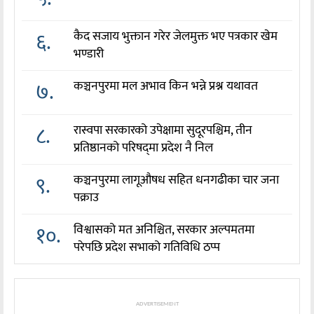
६.
कैद सजाय भुक्तान गरेर जेलमुक्त भए पत्रकार खेम
भण्डारी
७.
कञ्चनपुरमा मल अभाव किन भन्ने प्रश्न यथावत
८.
रास्वपा सरकारको उपेक्षामा सुदूरपश्चिम, तीन
प्रतिष्ठानको परिषद्‌मा प्रदेश नै निल
९.
कञ्चनपुरमा लागूऔषध सहित धनगढीका चार जना
पक्राउ
१०.
विश्वासको मत अनिश्चित, सरकार अल्पमतमा
परेपछि प्रदेश सभाको गतिविधि ठप्प
ADVERTISEMENT