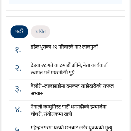
भर्खरै
चर्चित
१.
डडेलधुराका १२ परिवारले पाए लालपुर्जा
२.
देउवा २८ गते काठमाडौं उत्रिने, नेता कार्यकर्ता
स्वागत गर्न एयरपोर्टमै पुग्ने
३.
बेलौरी–लालझाडीमा दमकल साझेदारीको सफल
अभ्यास
४.
नेपाली कम्युनिस्ट पार्टी धनगढीको इन्चार्जमा
चौधरी, संयोजकमा खत्री
५.
महेन्द्रनगरमा घरको छतबाट लडेर युवकको मृत्यु