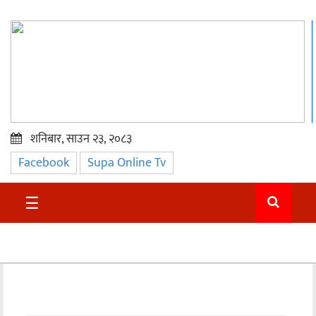
शनिबार, साउन २३, २०८३
Facebook
Supa Online Tv
प्रमुख
समाचार
☰
सुदुर
राजनीति
समाचार
अन्तराष्ट्रिय