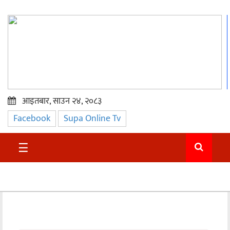
आइतबार, साउन २४, २०८३
Facebook
Supa Online Tv
प्रमुख
समाचार
☰
सुदुर
राजनीति
समाचार
अन्तराष्ट्रिय