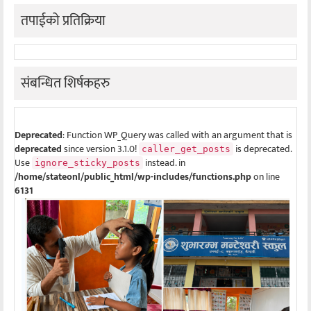
तपाईको प्रतिक्रिया
संबन्धित शिर्षकहरु
Deprecated
: Function WP_Query was called with an argument that is
deprecated
since version 3.1.0!
is deprecated.
caller_get_posts
Use
instead. in
ignore_sticky_posts
/home/stateonl/public_html/wp-includes/functions.php
on line
6131