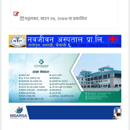
अन्तर्वार्ता
मङ्गलबार, साउन २७, २०७७ मा प्रकाशित
अर्थ
खेलकुद
मनोरञ्जन
अन्य