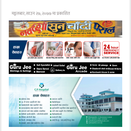
मङ्गलबार, साउन २७, २०७७ मा प्रकाशित