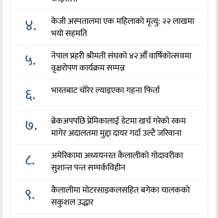
४.
केजी अस्पतालमा एक महिलाको मृत्यु: २२ लाखमा
भयो सहमति
५.
नेपाल प्रहरी श्रीमती संघको ४२औँ वार्षिकोत्सवमा
वृक्षरोपण कार्यक्रम सम्पन्न
६.
भारतबाट चोरेर ल्याइएका गहना फिर्ता
७.
ब्रेकअपपछि प्रेमिकालाई डेटमा खर्च गरेको रकम
मागेर अदालतमा मुद्दा दायर गर्दा उल्टै जरिवाना
८.
अमेरिकामा अध्ययनरत कैलालीको गोदावरीका
सुशान्त पन्त सम्पर्कविहीन
९.
कैलालीमा मोटरसाइकलसहित बगेका चालकको
सकुशल उद्धार