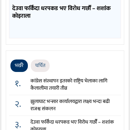
देउवा फर्किँदा धरपकड भए विरोध गर्छौँं – शशांक
कोइराला
भर्खरै
चर्चित
१.
कांग्रेस संस्थापन इतरको राष्ट्रिय भेलाका लागि
कैलालीमा तयारी तीव्र
२.
झुलाघाट भन्सार कार्यालयद्वारा लक्ष्य भन्दा बढी
राजश्व संकलन
३.
देउवा फर्किँदा धरपकड भए विरोध गर्छौँं – शशांक
कोइराला