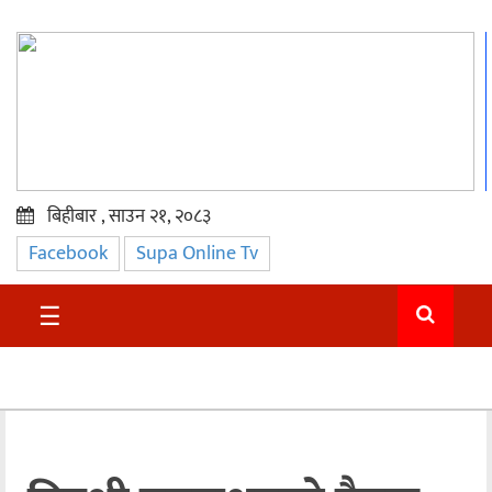
बिहीबार , साउन २१, २०८३
Facebook
Supa Online Tv
प्रमुख
समाचार
☰
सुदुर
राजनीति
समाचार
अन्तराष्ट्रिय