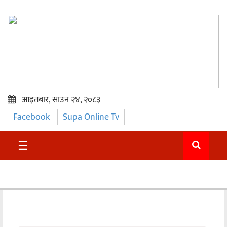
आइतबार, साउन २४, २०८३
Facebook
Supa Online Tv
प्रमुख
समाचार
☰
सुदुर
राजनीति
समाचार
अन्तराष्ट्रिय