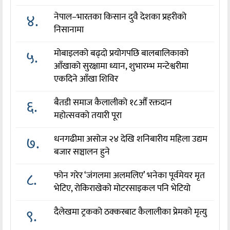
४.
नेपाल–भारतका किसान दुवै देशका प्रहरीको
निसानामा
५.
मोबाइलको बढ्दो प्रयोगपछि बालबालिकाको
आँखाको सुरक्षामा ध्यान, शुभारम्भ मन्टेश्वरीमा
एकदिने आँखा शिविर
६.
बैतडी समाज कैलालीको १८औँ रक्तदान
महोत्सवको तयारी पूरा
७.
धनगढीमा असोज २४ देखि शनिबारीय महिला उद्यम
बजार सञ्चालन हुने
८.
फोन गरेर ‘जंगलमा अलमलिए’ भनेका पूर्वमेयर मृत
भेटिए, रोकिराखेको मोटरसाइकल पनि भेटियो
९.
दैलेखमा ट्रकको ठक्करबाट कैलालीका प्रेमको मृत्यु