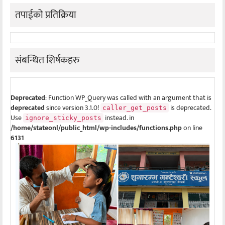
तपाईको प्रतिक्रिया
संबन्धित शिर्षकहरु
Deprecated
: Function WP_Query was called with an argument that is
deprecated
since version 3.1.0!
is deprecated.
caller_get_posts
Use
instead. in
ignore_sticky_posts
/home/stateonl/public_html/wp-includes/functions.php
on line
6131