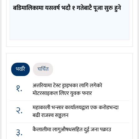
बडिमालिकामा यसवर्ष भदौ १ गतेबाटै पूजा सुरु हुने
भर्खरै
चर्चित
१.
अत्तरियामा टेस्ट ड्राइभका लागि लगेको
मोटरसाइकल लिएर युवक फरार
२.
महाकाली भन्सार कार्यालयद्वारा एक करोडभन्दा
बढी राजस्व सङ्कलन
३.
कैलालीमा लागुऔषधसहित दुई जना पक्राउ