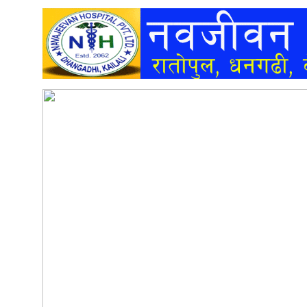
अन्तर्वार्ता
अर्थ
खेलकुद
मनोरञ्जन
अन्य