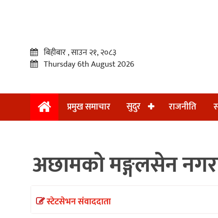
बिहीबार , साउन २१, २०८३
Thursday 6th August 2026
सुदुर
प्रमुख समाचार
राजनीति
स
प्रमुख
समाचार
अछामको मङ्गलसेन नगरप
सुदुर
राजनीति
समाचार
स्टेटसेभन संवाददाता
अन्तराष्ट्रिय