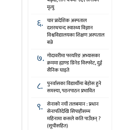
बढ्दो, तीन वर्षमा ५६९ जनाको
मृत्यु
६.
चार प्रादेशिक अस्पताल
दशरथचन्द स्वास्थ्य विज्ञान
विश्वविद्यालयका शिक्षण अस्पताल
बन्ने
७.
गोदावरीमा फायरिङ अभ्यासका
क्रममा ह्याण्ड ग्रिनेड विस्फोट, दुई
सैनिक घाइते
८.
पुनर्वासका विद्यार्थीमा बेहोस हुने
समस्या, पठनपाठन प्रभावित
९.
सेनाको नयाँ तलबमान : प्रधान
सेनापतिदेखि सिपाहीसम्म
महिनामा कसले कति पाउँछन् ?
(सूचीसहित)