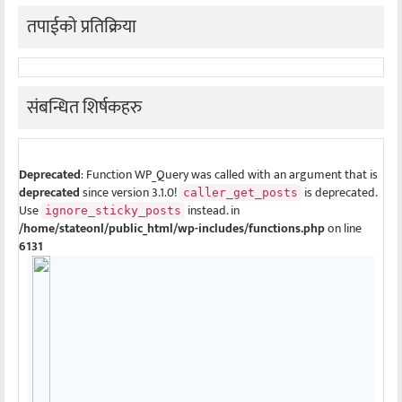
तपाईको प्रतिक्रिया
संबन्धित शिर्षकहरु
Deprecated
: Function WP_Query was called with an argument that is
deprecated
since version 3.1.0!
is deprecated.
caller_get_posts
Use
instead. in
ignore_sticky_posts
/home/stateonl/public_html/wp-includes/functions.php
on line
6131