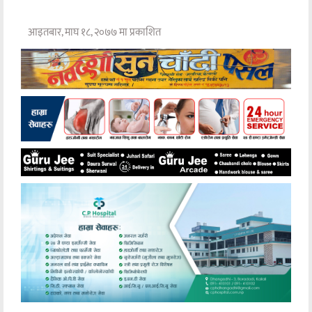
आइतबार, माघ १८, २०७७ मा प्रकाशित