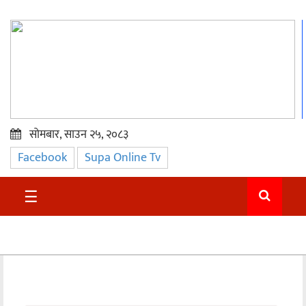
सोमबार, साउन २५, २०८३
Facebook
Supa Online Tv
प्रमुख
समाचार
☰
सुदुर
राजनीति
समाचार
अन्तराष्ट्रिय