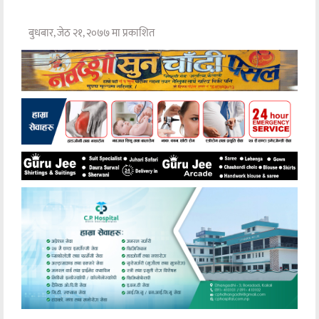
बुधबार, जेठ २१, २०७७ मा प्रकाशित