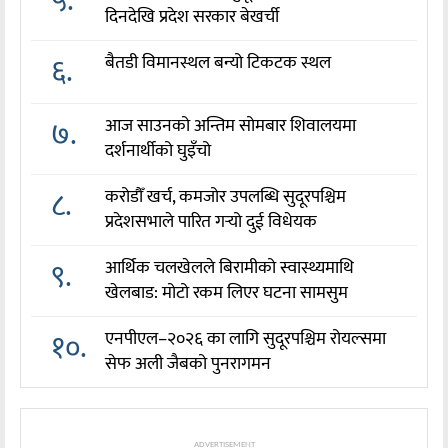
५.
दिनदेखि प्रदेश सरकार बेखर्ची
६.
बैतडी विमानस्थल बन्यो टिकटक स्थल
७.
आज साउनको अन्तिम सोमबार शिवालयमा
दर्शनार्थीको घुइँचो
८.
करोडौँ खर्च, कमजोर उपलब्धि सुदूरपश्चिम
प्रदेशसभाले पारित गर्‍यो दुई विधेयक
९.
आर्थिक चलखेलले बिरामीको स्वास्थ्यमाथि
खेलबाड: मोटो रकम लिएर घटना सामसुम
१०.
एनपीएल–२०२६ का लागि सुदूरपश्चिम रोयल्समा
सेफ अली जैबको पुनरागमन
ADVERTISEMENT