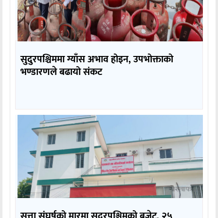
सुदुरपश्चिममा ग्याँस अभाव होइन, उपभोक्ताको
भण्डारणले बढायो संकट
सत्ता संघर्षको मारमा सुदूरपश्चिमको बजेट, २५