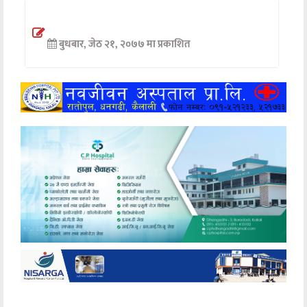
अन्तर्वार्ता
बुधबार, जेठ २१, २०७७ मा प्रकाशित
अर्थ
खेलकुद
मनोरञ्जन
अन्य