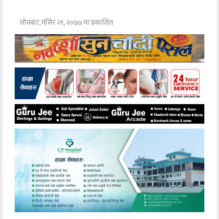
सोमबार, मंसिर २९, २०७७ मा प्रकाशित