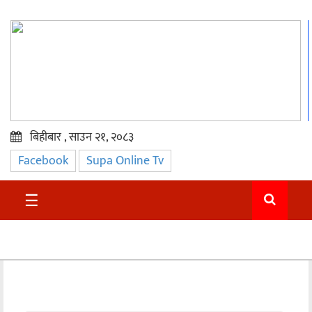
बिहीबार , साउन २१, २०८३
Facebook
Supa Online Tv
प्रमुख
समाचार
☰
सुदुर
राजनीति
समाचार
अन्तराष्ट्रिय