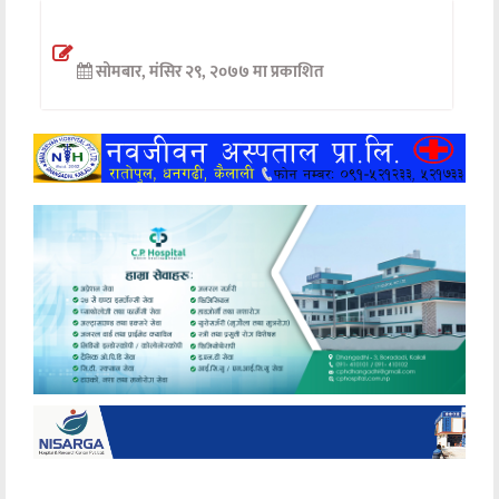
अन्तर्वार्ता
सोमबार, मंसिर २९, २०७७ मा प्रकाशित
अर्थ
खेलकुद
मनोरञ्जन
अन्य