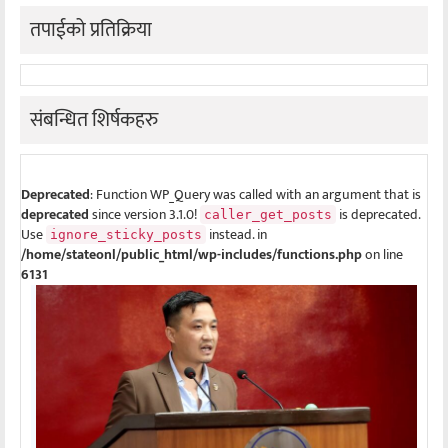
तपाईको प्रतिक्रिया
संबन्धित शिर्षकहरु
Deprecated
: Function WP_Query was called with an argument that is
deprecated
since version 3.1.0!
is deprecated.
caller_get_posts
Use
instead. in
ignore_sticky_posts
/home/stateonl/public_html/wp-includes/functions.php
on line
6131